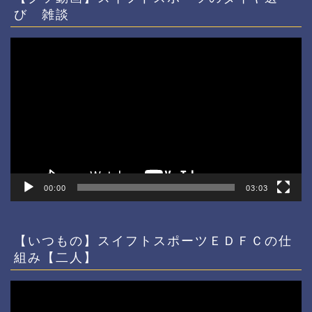
び 雑談
動
画
プ
レ
ー
ヤ
ー
00:00
03:03
【いつもの】スイフトスポーツＥＤＦＣの仕
組み【二人】
動
画