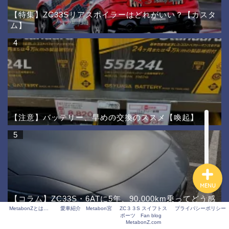
【特集】ZC33Sリアスポイラーはどれがいい？【カスタ
ム】
ホーム
4
プロフィール
サービス
【注意】バッテリー、早めの交換のススメ【喚起】
お問い合わせ
5
MENU
【コラム】ZC33S・6ATに5年、90,000km乗ってどう感
じたか。【スイスポ】
MetabonZとは…
愛車紹介 Metabon宮
ZC３３S スイフトス
プライバシーポリシー
ポーツ Fan blog
MetabonZ.com
6