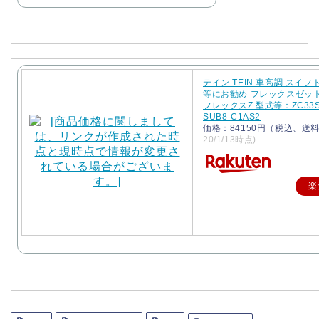
テイン TEIN 車高調 スイ
等にお勧め フレックスゼット 
フレックスZ 型式等：ZC33
SUB8-C1AS2
価格：84150円（税込、送料
20/1/13時点)
楽