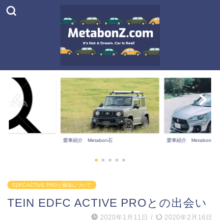
on石
愛車紹介 Metabon宮
MetabonZとは…
EDFC ACTIVE PROと補強について
TEIN EDFC ACTIVE PROとの出会い
2020年1月11日
/
2020年2月16日