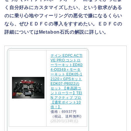
く自分好みにカスタマイズしたい、という欲求がある
のに乗り心地やフィーリングの悪化で嫌になるくらい
なら、ぜひＥＤＦＣの導入をすすめたい。ＥＤＦＣの
詳細についてはMetabon石氏の解説に詳しい。
テイン EDFC ACTI
VE PRO コントロ
ーラーキットEDK0
4-Q0349＋モータ
ーキット EDK05-1
2120＋GPSキット
EDK07-P8022の
セット 【車高調コ
ントローラー】TEI
N アクティブ プロ
【通常ポイント10
倍！】
価格：69937円
（税込、送料無料)
(2020/1/13時点)