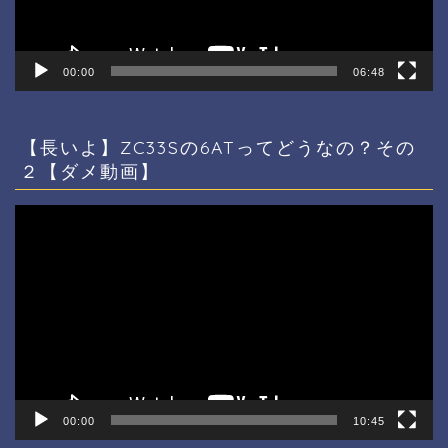
00:00
06:48
【長いよ】ZC33Sの6ATってどうなの？その
２【ダメ動画】
動
画
プ
レ
ー
ヤ
ー
00:00
10:45