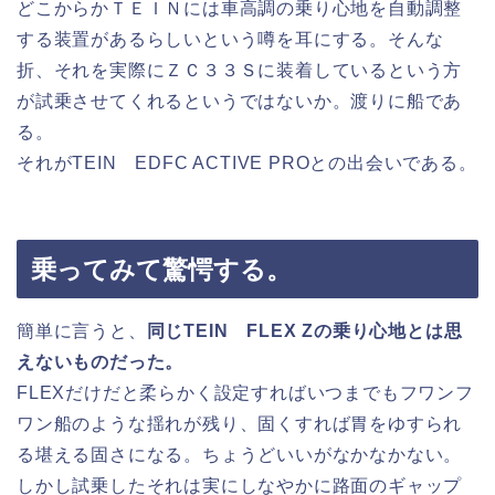
どこからかＴＥＩＮには車高調の乗り心地を自動調整
する装置があるらしいという噂を耳にする。そんな
折、それを実際にＺＣ３３Ｓに装着しているという方
が試乗させてくれるというではないか。渡りに船であ
る。
それがTEIN EDFC ACTIVE PROとの出会いである。
乗ってみて驚愕する。
簡単に言うと、
同じTEIN FLEX Zの乗り心地とは思
えないものだった。
FLEXだけだと柔らかく設定すればいつまでもフワンフ
ワン船のような揺れが残り、固くすれば胃をゆすられ
る堪える固さになる。ちょうどいいがなかなかない。
しかし試乗したそれは実にしなやかに路面のギャップ