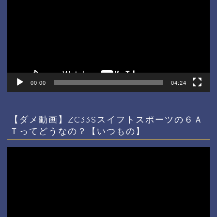
プ
レ
ー
ヤ
ー
00:00
04:24
【ダメ動画】ZC33Sスイフトスポーツの６Ａ
Ｔってどうなの？【いつもの】
動
画
プ
レ
ー
ヤ
ー