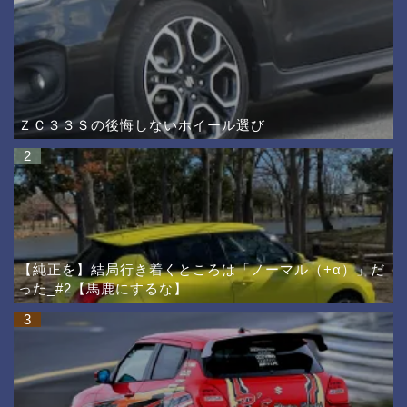
ＺＣ３３Ｓの後悔しないホイール選び
2
【純正を】結局行き着くところは「ノーマル（+α）」だ
った_#2【馬鹿にするな】
3