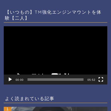
【いつもの】TM強化エンジンマウントを体
験【二人】
動
画
プ
レ
ー
ヤ
ー
00:00
05:52
よく読まれている記事
1