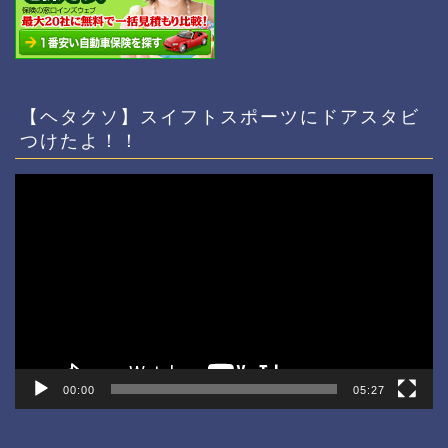
【ヘタクソ】スイフトスポーツにドアスタビ
つけたよ！！
動
画
プ
レ
ー
ヤ
ー
00:00
05:27