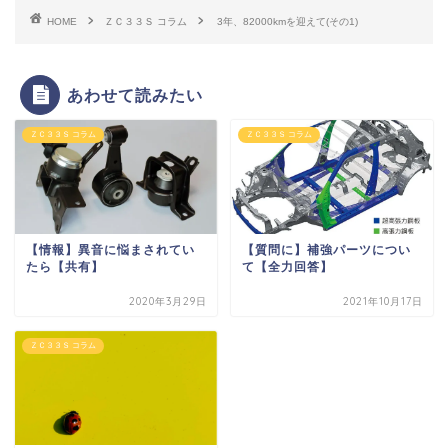
HOME
ＺＣ３３Ｓ コラム
3年、82000kmを迎えて(その1)
あわせて読みたい
ＺＣ３３Ｓ コラム
ＺＣ３３Ｓ コラム
【情報】異音に悩まされてい
【質問に】補強パーツについ
たら【共有】
て【全力回答】
2020年3月29日
2021年10月17日
ＺＣ３３Ｓ コラム