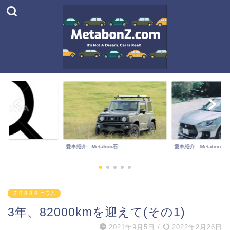
チラ
愛車紹介 Metabon石
愛車紹介 Metabon宮
ＺＣ３３Ｓ コラム
3年、82000kmを迎えて(その1)
2021年9月5日
/
2022年2月26日