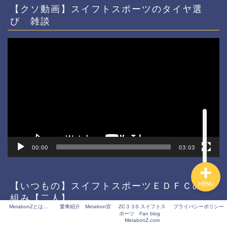
【クソ動画】スイフトスポーツのタイヤ選
び 雑談
ホーム
動
画
プ
プロフィール
レ
ー
ヤ
サービス
ー
お問い合わせ
00:00
03:03
【いつもの】スイフトスポーツＥＤＦＣの仕
MENU
組み【二人】
MetabonZとは…
愛車紹介 Metabon宮
ZC３３S スイフトス
プライバシーポリシー
ポーツ Fan blog
動
MetabonZ.com