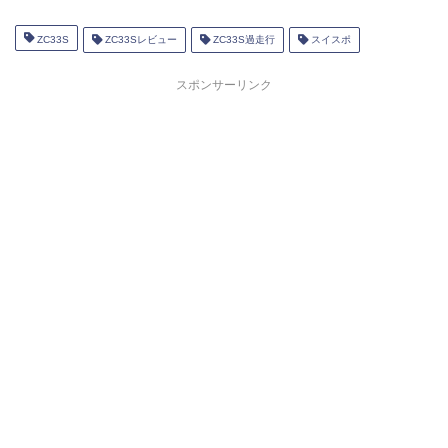
ZC33S
ZC33Sレビュー
ZC33S過走行
スイスポ
スポンサーリンク