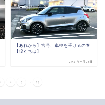
【あれから】宮号、車検を受けるの巻
【僕たちは】
日
2021年9月21日
...
3
4
5
12