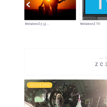
MetabonZ TV
お探しの記事はコ
― 
ＺＣ
ＺＣ３３Ｓ コラム