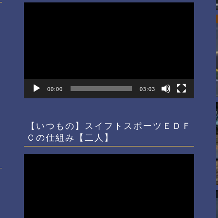
動
画
プ
レ
ー
ヤ
ー
00:00
03:03
【いつもの】スイフトスポーツＥＤＦ
Ｃの仕組み【二人】
動
画
プ
レ
ー
ヤ