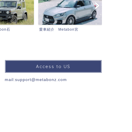
bon宮
MetabonZとは…
MetabonZ TV
Access to US
mail:support@metabonz.com