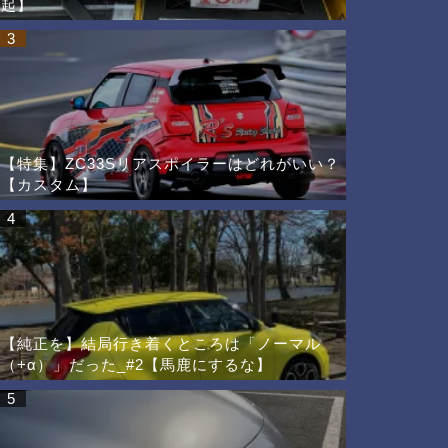
起】
3
【特集】ZC33Sリアスポイラーはどれがいい？
【カスタム】
4
【純正を】結局行き着くところは「ノーマル
（+α）」だった_#2【馬鹿にするな】
5