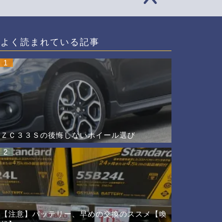
よく読まれている記事
1
ＺＣ３３Ｓの後悔しないホイール選び
2
【注意】バッテリー、早めの交換のススメ【喚