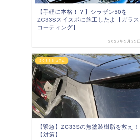
【手軽に本格！？】シラザン50を
ZC33Sスイスポに施工したよ【ガラス
コーティング】
2023年5月25
ＺＣ３３Ｓ コラム
【緊急】ZC33Sの無塗装樹脂を救え！
【対策】