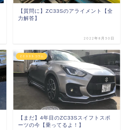
【質問に】ZC33Sのアライメント【全
力解答】
日
2022年8月30日
ＺＣ３３Ｓ コラム
【まだ】4年目のZC33Sスイフトスポ
ーツの今【乗ってるよ！】