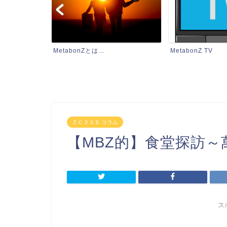
MetabonZ TV
お探しの記事はコ
ＺＣ３３Ｓ コラム
【MBZ的】食堂探訪
ス