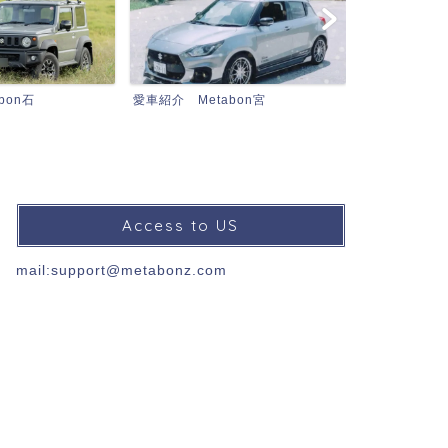
bon宮
MetabonZとは…
MetabonZ TV
Access to US
mail:support@metabonz.com