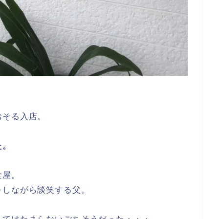
おそる入店。
た。
食屋。
をしながら談笑する父。