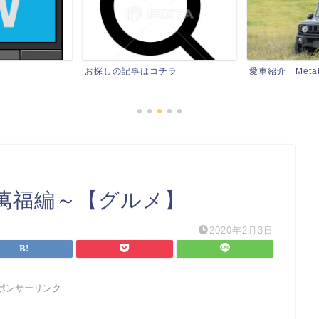
チラ
愛車紹介 Metabon石
愛車紹介 Meta
～萬福編～【グルメ】
2020年2月3日
ポンサーリンク