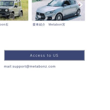
bon宮
MetabonZとは…
MetabonZ TV
Access to US
mail:support@metabonz.com