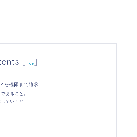
tents
[
]
hide
ィを極限まで追求
計であること。
求していくと